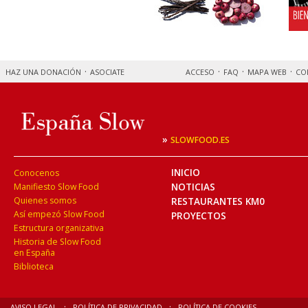
HAZ UNA DONACIÓN
ASOCIATE
ACCESO
FAQ
MAPA WEB
CO
»
SLOWFOOD.ES
INICIO
Conocenos
NOTICIAS
Manifiesto Slow Food
Quienes somos
RESTAURANTES KM0
Así empezó Slow Food
PROYECTOS
Estructura organizativa
Historia de Slow Food
en España
Biblioteca
AVISO LEGAL
POLÍTICA DE PRIVACIDAD
POLÍTICA DE COOKIES