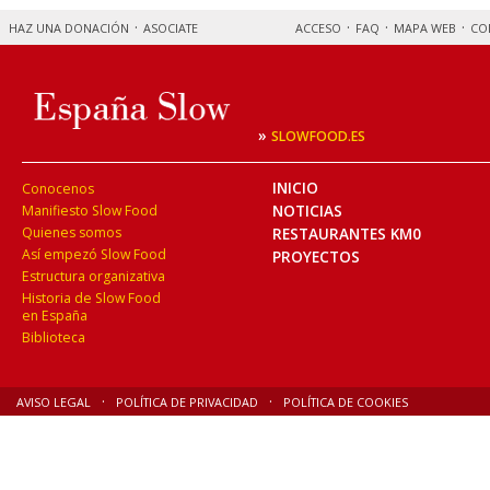
HAZ UNA DONACIÓN
ASOCIATE
ACCESO
FAQ
MAPA WEB
CO
»
SLOWFOOD.ES
INICIO
Conocenos
NOTICIAS
Manifiesto Slow Food
Quienes somos
RESTAURANTES KM0
Así empezó Slow Food
PROYECTOS
Estructura organizativa
Historia de Slow Food
en España
Biblioteca
AVISO LEGAL
POLÍTICA DE PRIVACIDAD
POLÍTICA DE COOKIES