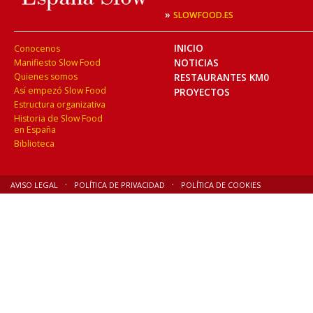
»
SLOWFOOD.ES
INICIO
Conocenos
NOTICIAS
Manifiesto Slow Food
Quienes somos
RESTAURANTES KM0
Así empezó Slow Food
PROYECTOS
Estructura organizativa
Historia de Slow Food
en España
Biblioteca
AVISO LEGAL
POLÍTICA DE PRIVACIDAD
POLÍTICA DE COOKIES