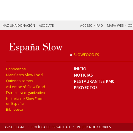
HAZ UNA DONACIÓN
ASOCIATE
ACCESO
FAQ
MAPA WEB
CO
»
SLOWFOOD.ES
INICIO
Conocenos
NOTICIAS
Manifiesto Slow Food
Quienes somos
RESTAURANTES KM0
Así empezó Slow Food
PROYECTOS
Estructura organizativa
Historia de Slow Food
en España
Biblioteca
AVISO LEGAL
POLÍTICA DE PRIVACIDAD
POLÍTICA DE COOKIES