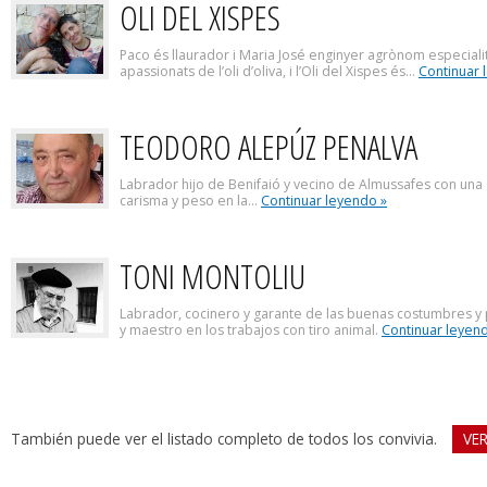
OLI DEL XISPES
Paco és llaurador i Maria José enginyer agrònom especialit
apassionats de l’oli d’oliva, i l’Oli del Xispes és...
Continuar 
TEODORO ALEPÚZ PENALVA
Labrador hijo de Benifaió y vecino de Almussafes con una g
carisma y peso en la...
Continuar leyendo »
TONI MONTOLIU
Labrador, cocinero y garante de las buenas costumbres y 
y maestro en los trabajos con tiro animal.
Continuar leyen
También puede ver el listado completo de todos los convivia.
VE