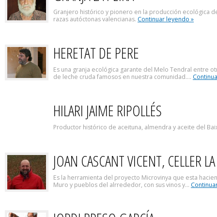
Granjero histórico y pionero en la producción ecológica de 
razas autóctonas valencianas.
Continuar leyendo »
HERETAT DE PERE
Es una granja ecológica garante del Melo Tendral entre o
de leche cruda famosos en nuestra comunidad....
Continua
HILARI JAIME RIPOLLÉS
Productor histórico de aceituna, almendra y aceite del Ba
JOAN CASCANT VICENT, CELLER L
Es la herramienta del proyecto Microvinya que esta hacie
Muro y pueblos del alrrededor, con sus vinos y...
Continua