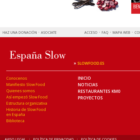
HAZ UNA DONACIÓN
ASOCIATE
ACCESO
FAQ
MAPA WEB
CO
»
SLOWFOOD.ES
INICIO
Conocenos
NOTICIAS
Manifiesto Slow Food
Quienes somos
RESTAURANTES KM0
Así empezó Slow Food
PROYECTOS
Estructura organizativa
Historia de Slow Food
en España
Biblioteca
AVISO LEGAL
POLÍTICA DE PRIVACIDAD
POLÍTICA DE COOKIES