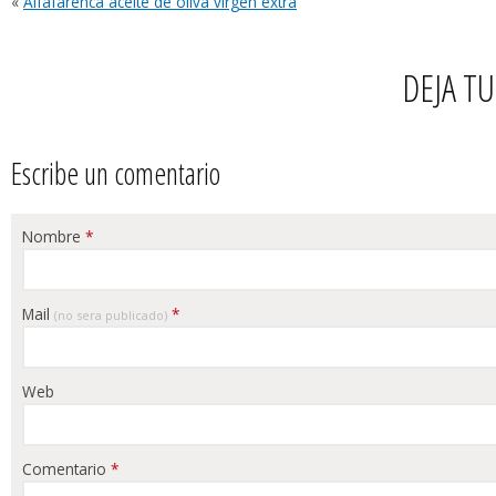
«
Alfafarenca aceite de oliva virgen extra
DEJA T
Escribe un comentario
Nombre
*
Mail
*
(no sera publicado)
Web
Comentario
*