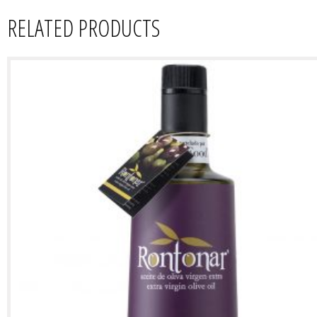
oliva
RELATED PRODUCTS
virgen
extra
quantity