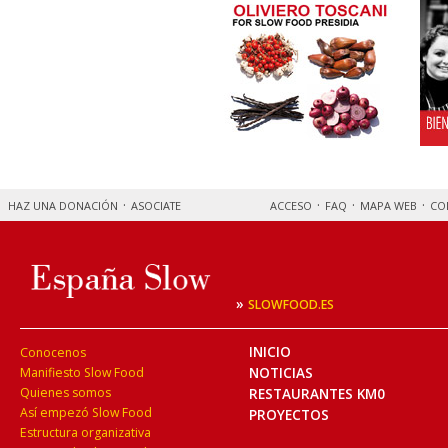
HAZ UNA DONACIÓN
ASOCIATE
ACCESO
FAQ
MAPA WEB
CO
»
SLOWFOOD.ES
INICIO
Conocenos
NOTICIAS
Manifiesto Slow Food
Quienes somos
RESTAURANTES KM0
Así empezó Slow Food
PROYECTOS
Estructura organizativa