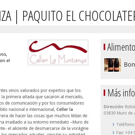
NZA | PAQUITO EL CHOCOLAT
Alimento
vos,
on el
Bon
Más inf
tes vinos valorados por expertos que los
de la primera añada que sacaron al mercado,
os de comunicación y por los consumidores
Dirección:
Roton
bito nacional e internacional,
Celler la
03830 Muro de Al
nera de hacer las cosas que muchos tildan de
 ha irradiado a su entorno inmediato –Muro de
Teléfono:
nte- el aliciente de desmarcarse de la vorágine
Fax: +34 
e los mercados actuales, vincular su actividad,