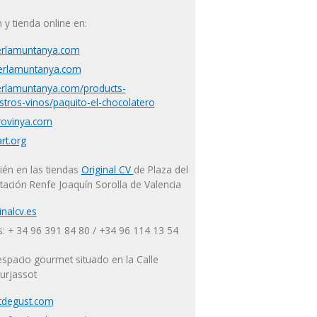
y tienda online en:
erlamuntanya.com
lerlamuntanya.com
erlamuntanya.com/products-
tros-vinos/paquito-el-chocolatero
ovinya.com
rt.org
ién en las tiendas
Original CV
de Plaza del
tación Renfe Joaquín Sorolla de Valencia
nalcv.es
: + 34 96 391 84 80 / +34 96 114 13 54
espacio gourmet situado en la Calle
urjassot
degust.com