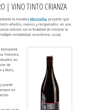
O | VINO TINTO CRIANZA
iante la iniciativa
Microviña
, proyecto que
8 micro-viñedos, nuevos y recuperados, en una
ncia vinícola con la finalidad de mostrar la
últiple rentabilidad: económica, social,
Monastrell,
a Tintorera,
situados en
ocer de
x y Muro,
 y puede
iempre en
 demás
 uva en cajas