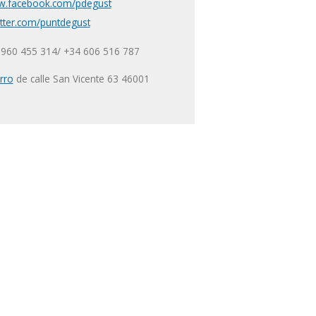
ww.facebook.com/pdegust
witter.com/puntdegust
 960 455 314/ +34 606 516 787
rro
de calle San Vicente 63 46001