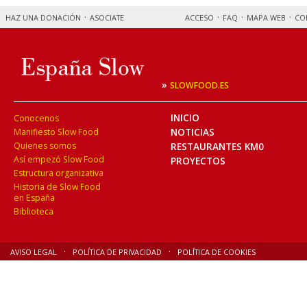
HAZ UNA DONACIÓN
ASOCIATE
ACCESO
FAQ
MAPA WEB
CO
»
SLOWFOOD.ES
INICIO
Conocenos
NOTICIAS
Manifiesto Slow Food
Quienes somos
RESTAURANTES KM0
Así empezó Slow Food
PROYECTOS
Estructura organizativa
Historia de Slow Food
en España
Biblioteca
AVISO LEGAL
POLÍTICA DE PRIVACIDAD
POLÍTICA DE COOKIES