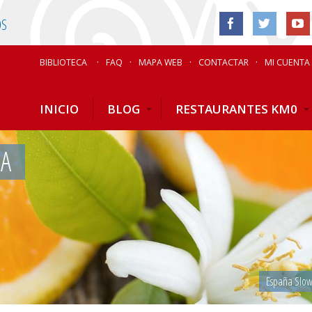
OS
BIBLIOTECA
FAQ
MAPA WEB
CONTACTAR
MI CUENTA
INICIO
BLOG
RESTAURANTES KM0
IA
España Slo