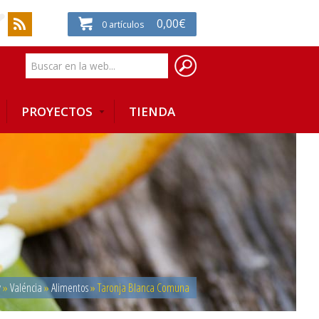
0,00
€
0
artículos
PROYECTOS
TIENDA
w
»
Valéncia
»
Alimentos
»
Taronja Blanca Comuna