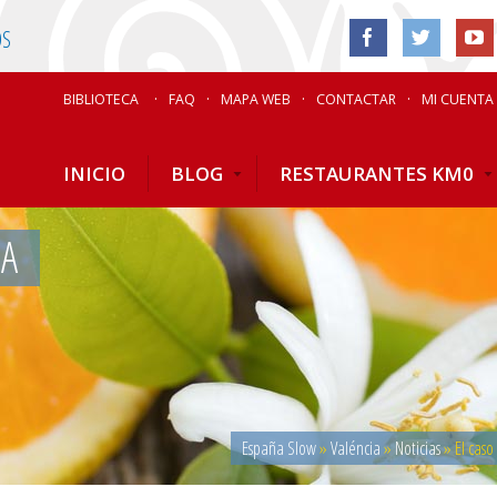
OS
BIBLIOTECA
FAQ
MAPA WEB
CONTACTAR
MI CUENTA
INICIO
BLOG
RESTAURANTES KM0
IA
España Slow
»
Valéncia
»
Noticias
»
El caso