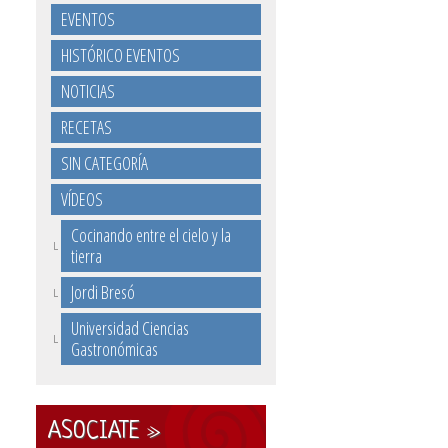
EVENTOS
HISTÓRICO EVENTOS
NOTICIAS
RECETAS
SIN CATEGORÍA
VÍDEOS
Cocinando entre el cielo y la
tierra
Jordi Bresó
Universidad Ciencias
Gastronómicas
ASOCIATE »