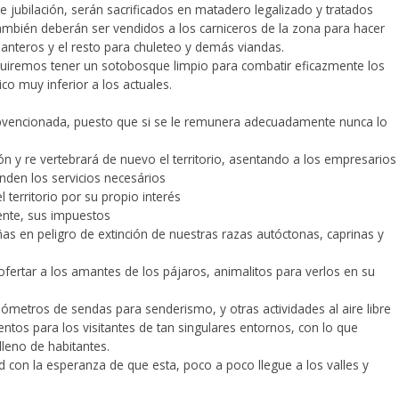
e jubilación, serán sacrificados en matadero legalizado y tratados
ambién deberán ser vendidos a los carniceros de la zona para hacer
lanteros y el resto para chuleteo y demás viandas.
guiremos tener un sotobosque limpio para combatir eficazmente los
co muy inferior a los actuales.
bvencionada, puesto que si se le remunera adecuadamente nunca lo
ón y re vertebrará de nuevo el territorio, asentando a los empresarios
nden los servicios necesários
 territorio por su propio interés
nte, sus impuestos
ñas en peligro de extinción de nuestras razas autóctonas, caprinas y
fertar a los amantes de los pájaros, animalitos para verlos en su
metros de sendas para senderismo, y otras actividades al aire libre
ntos para los visitantes de tan singulares entornos, con lo que
lleno de habitantes.
con la esperanza de que esta, poco a poco llegue a los valles y