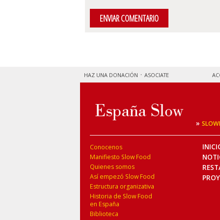
HAZ UNA DONACIÓN
ASOCIATE
AC
»
SLOW
INICI
Conocenos
NOTI
Manifiesto Slow Food
Quienes somos
REST
Así empezó Slow Food
PROY
Estructura organizativa
Historia de Slow Food
en España
Biblioteca