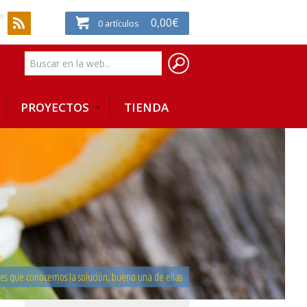
0,00
€
0
artículos
PROYECTOS
TIENDA
 es que conocemos la solución, bueno una de ellas