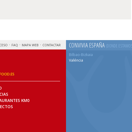
CONVIVIA ESPAÑA
CESO
FAQ
MAPA WEB
CONTACTAR
(DONDE ESTAMO
Bilbao-Bizkaia
Valéncia
FOOD.ES
O
CIAS
AURANTES KM0
ECTOS