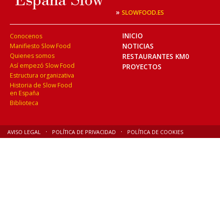
»
SLOWFOOD.ES
INICIO
Conocenos
NOTICIAS
Manifiesto Slow Food
Quienes somos
RESTAURANTES KM0
Así empezó Slow Food
PROYECTOS
Estructura organizativa
Historia de Slow Food
en España
Biblioteca
AVISO LEGAL
POLÍTICA DE PRIVACIDAD
POLÍTICA DE COOKIES