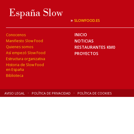
»
SLOWFOOD.ES
INICIO
Conocenos
NOTICIAS
Manifiesto Slow Food
Quienes somos
RESTAURANTES KM0
Así empezó Slow Food
PROYECTOS
Estructura organizativa
Historia de Slow Food
en España
Biblioteca
AVISO LEGAL
POLÍTICA DE PRIVACIDAD
POLÍTICA DE COOKIES