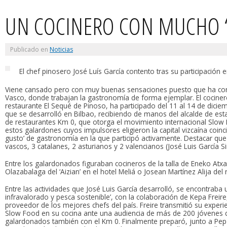
UN COCINERO CON MUCHO 
Publicado en
Noticias
El chef pinosero José Luís García contento tras su participación e
Viene cansado pero con muy buenas sensaciones puesto que ha cono
Vasco, donde trabajan la gastronomía de forma ejemplar. El cocinero
restaurante El Sequé de Pinoso, ha participado del 11 al 14 de diciemb
que se desarrolló en Bilbao, recibiendo de manos del alcalde de esta 
de restaurantes Km 0, que otorga el movimiento internacional Slow F
estos galardones cuyos impulsores eligieron la capital vizcaína coinci
gusto’ de gastronomía en la que participó activamente. Destacar qu
vascos, 3 catalanes, 2 asturianos y 2 valencianos (José Luis García Sir
Entre los galardonados figuraban cocineros de la talla de Eneko Atxa 
Olazabalaga del ‘Aizian’ en el hotel Meliá o Josean Martínez Alija d
Entre las actividades que José Luis García desarrolló, se encontraba
infravalorado y pesca sostenible’, con la colaboración de Kepa Frei
proveedor de los mejores chefs del país. Freire transmitió su experie
Slow Food en su cocina ante una audiencia de más de 200 jóvenes c
galardonados también con el Km 0. Finalmente preparó, junto a Pep 