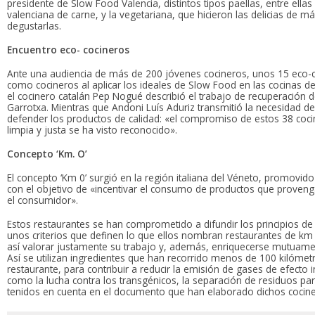
presidente de Slow Food Valencia, distintos tipos paellas, entre ellas 
valenciana de carne, y la vegetariana, que hicieron las delicias de 
degustarlas.
Encuentro eco- cocineros
Ante una audiencia de más de 200 jóvenes cocineros, unos 15 eco-c
como cocineros al aplicar los ideales de Slow Food en las cocinas d
el cocinero catalán Pep Nogué describió el trabajo de recuperación d
Garrotxa. Mientras que Andoni Luís Aduriz transmitió la necesidad de
defender los productos de calidad: «el compromiso de estos 38 coc
limpia y justa se ha visto reconocido».
Concepto ‘Km. O’
El concepto ‘Km 0’ surgió en la región italiana del Véneto, promovido
con el objetivo de «incentivar el consumo de productos que provenga
el consumidor».
Estos restaurantes se han comprometido a difundir los principios de
unos criterios que definen lo que ellos nombran restaurantes de km
así valorar justamente su trabajo y, además, enriquecerse mutuame
Así se utilizan ingredientes que han recorrido menos de 100 kilómet
restaurante, para contribuir a reducir la emisión de gases de efecto
como la lucha contra los transgénicos, la separación de residuos para
tenidos en cuenta en el documento que han elaborado dichos cocine