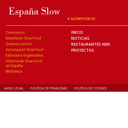
»
SLOWFOOD.ES
INICIO
Conocenos
NOTICIAS
Manifiesto Slow Food
Quienes somos
RESTAURANTES KM0
Así empezó Slow Food
PROYECTOS
Estructura organizativa
Historia de Slow Food
en España
Biblioteca
AVISO LEGAL
POLÍTICA DE PRIVACIDAD
POLÍTICA DE COOKIES