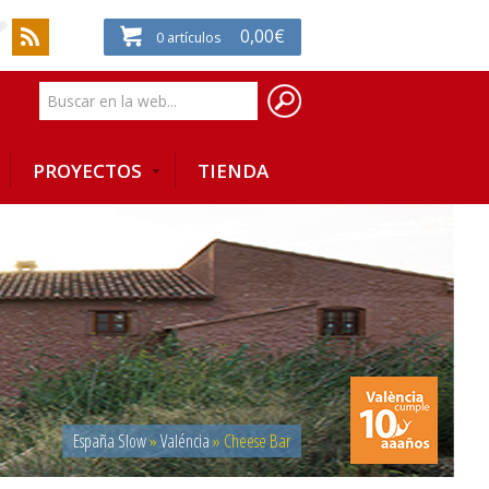
0,00
€
0
artículos
PROYECTOS
TIENDA
España Slow
»
Valéncia
»
Cheese Bar