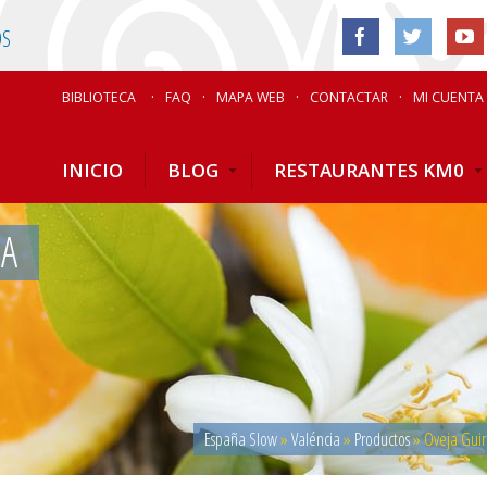
OS
BIBLIOTECA
FAQ
MAPA WEB
CONTACTAR
MI CUENTA
INICIO
BLOG
RESTAURANTES KM0
IA
España Slow
»
Valéncia
»
Productos
»
Oveja Guirr