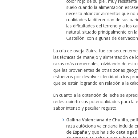
color rojo de su piel, muy resistent
suelo cuando la alimentación escase
necesita alcanzar alimentos que no e
cualidades la diferencian de sus par
las dificultades del terreno y a los
natural, situado principalmente en la
Castellón, con algunas de derivacion
La cría de oveja Guirra fue consecuentem
las técnicas de manejo y alimentación de l
razas más comerciales, olvidando de esta
que las provenientes de otras zonas geográf
esfuerzos por devolver identidad a los prod
que se están logrando en relación a la calid
En cuanto a la obtención de leche se aprec
redescubierto sus potencialidades para la 
sabor intenso y peculiar regusto.
Gallina Valenciana de Chulilla, pol
raza autóctona valenciana incluida e
de España
y que ha sido
catalogad