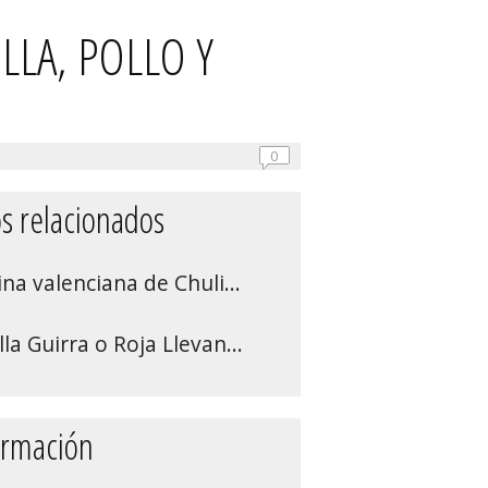
LLA, POLLO Y
0
s relacionados
ina valenciana de Chuli...
la Guirra o Roja Llevan...
ormación