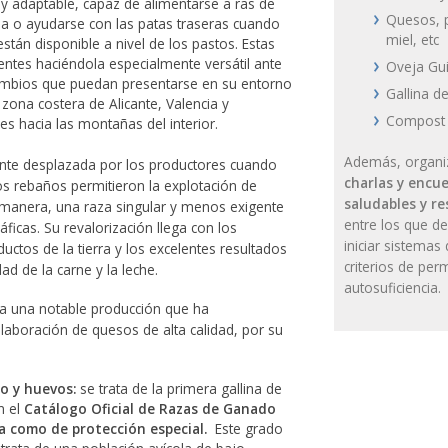
e y adaptable, capaz de alimentarse a ras de
Quesos, 
a o ayudarse con las patas traseras cuando
miel, etc
stán disponible a nivel de los pastos. Estas
ientes haciéndola especialmente versátil ante
Oveja Gui
 cambios que puedan presentarse en su entorno
Gallina de
 zona costera de Alicante, Valencia y
Compost 
es hacia las montañas del interior.
Además, organi
ente desplazada por los productores cuando
charlas y encu
os rebaños permitieron la explotación de
saludables y r
 manera, una raza singular y menos exigente
entre los que d
icas. Su revalorización llega con los
iniciar sistema
uctos de la tierra y los excelentes resultados
criterios de per
ad de la carne y la leche.
autosuficiencia.
ia una notable producción que ha
elaboración de quesos de alta calidad, por su
lo y huevos:
se trata de la primera gallina de
n el
Catálogo Oficial de Razas de Ganado
a como de protección especial.
Este grado