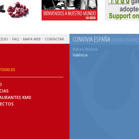
CONVIVIA ESPAÑA
CESO
FAQ
MAPA WEB
CONTACTAR
(DONDE ESTAMO
Bilbao-Bizkaia
Valéncia
FOOD.ES
O
CIAS
AURANTES KM0
ECTOS