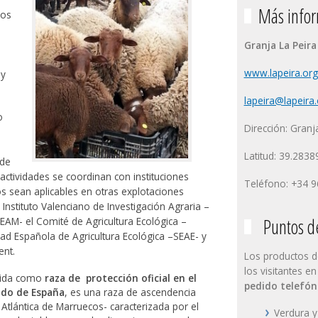
Más infor
dos
Granja La Peira
www.lapeira.org
 y
lapeira@lapeira.
o
Dirección: Granj
Latitud: 39.2838
 de
 actividades se coordinan con instituciones
Teléfono: +34 9
os sean aplicables en otras explotaciones
Instituto Valenciano de Investigación Agraria –
Puntos de
EAM- el Comité de Agricultura Ecológica –
d Española de Agricultura Ecológica –SEAE- y
ent.
Los productos 
los visitantes en
uida como
raza de protección oficial en el
pedido telefón
ado de España
, es una raza de ascendencia
Atlántica de Marruecos- caracterizada por el
Verdura y