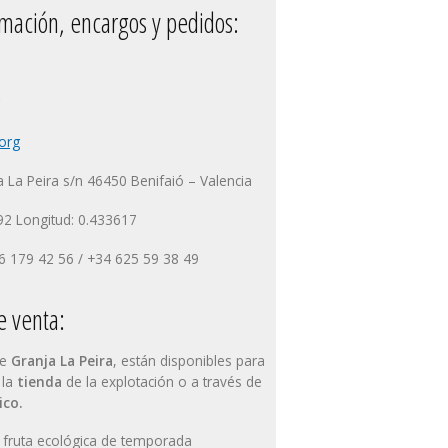
mación, encargos y pedidos:
org
a La Peira s/n 46450 Benifaió – Valencia
92 Longitud: 0.433617
6 179 42 56 / +34 625 59 38 49
 venta:
de
Granja La Peira
, están disponibles para
 la
tienda
de la explotación o a través de
ico.
 fruta ecológica de temporada