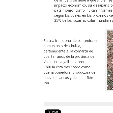
de amparo se debe a que si bien se 
impacto económico,
su desaparici
patrimonio
, como indican informes
según los cuales en los próximos die
25% de las razas avícolas mundiales
Su cría tradicional de concentra en
el municipio de Chulilla,
perteneciente a la comarca de
Los Serranos de la provincia de
Valencia. La gallina valenciana de
Chulilla está clasificada como
buena ponedora, productora de
huevos blancos y de superficie
lisa.