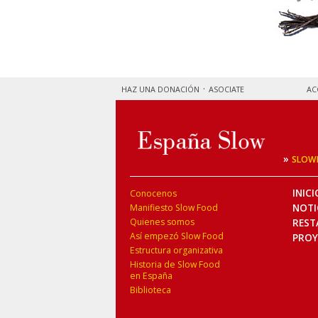
HAZ UNA DONACIÓN
ASOCIATE
AC
»
SLOW
INICI
Conocenos
NOTI
Manifiesto Slow Food
Quienes somos
REST
Así empezó Slow Food
PROY
Estructura organizativa
Historia de Slow Food
en España
Biblioteca